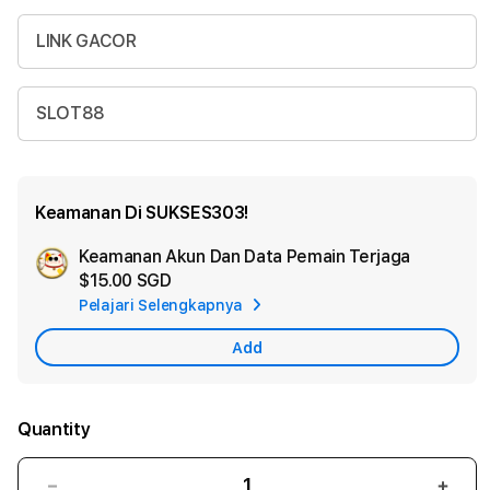
LINK GACOR
SLOT88
Keamanan Di SUKSES303!
Keamanan Akun Dan Data Pemain Terjaga
Ad
$15.00 SGD
App
Pelajari Selengkapnya
Car
Add
Quantity