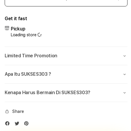
Decrease
Incr
quantity
quant
for
for
Get it fast
SUKSES303
SUK
Kreasi
Kreas
Pickup
Situs
Situs
Loading store
Slot
Slot
Depo
Dep
5000
5000
Limited Time Promotion
10000
1000
Resmi
Resm
Winrate
Winr
Apa Itu SUKSES303 ?
Tertinggi
Terti
Mudah
Mud
Maxwin
Maxw
Kenapa Harus Bermain Di SUKSES303?
Share