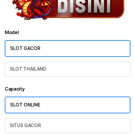
Model
SLOT GACOR
SLOT THAILAND
Capacity
SLOT ONLINE
SITUS GACOR