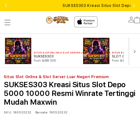
SUKSES303 Kreasi Situs Slot Depo 50
Lo
in
SITUS SLOT ONLINE & SLOT SERVER LUAR NEGERI PREMIUM
SITUS SLOT ONLINE 
SUKSES303
SLOT GACOR
From $999 SGD
From $999 SGD
Situs Slot Online & Slot Server Luar Negeri Premium
SUKSES303 Kreasi Situs Slot Depo
5000 10000 Resmi Winrate Tertinggi
Mudah Maxwin
SKU:
180520232
Barcode:
180520232