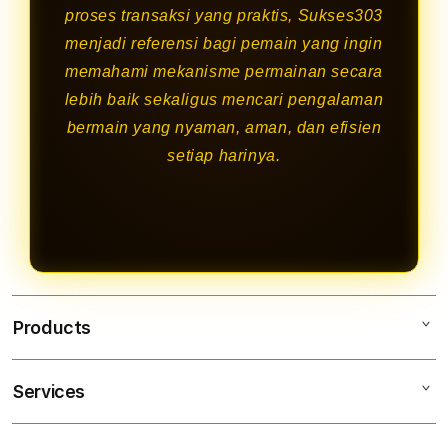
proses transaksi yang praktis, Sukses303
menjadi referensi bagi pemain yang ingin
memahami mekanisme permainan secara
lebih baik sekaligus mencari pengalaman
bermain yang nyaman, aman, dan efisien
setiap harinya.
Products
Services
SUKSES303
SLOT GACOR