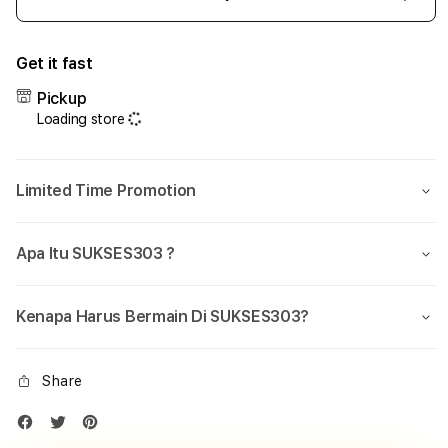
Decrease
Incr
quantity
quant
for
for
Get it fast
SUKSES303
SUK
Kreasi
Kreas
Pickup
Situs
Situs
Loading store
Slot
Slot
Depo
Dep
5000
5000
Limited Time Promotion
10000
1000
Resmi
Resm
Winrate
Winr
Apa Itu SUKSES303 ?
Tertinggi
Terti
Mudah
Mud
Maxwin
Maxw
Kenapa Harus Bermain Di SUKSES303?
Share