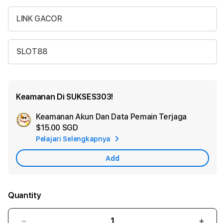
LINK GACOR
SLOT88
Keamanan Di SUKSES303!
Keamanan Akun Dan Data Pemain Terjaga
Ad
$15.00 SGD
App
Pelajari Selengkapnya
Car
Add
Quantity