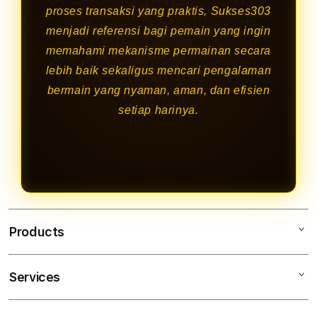
proses transaksi yang praktis, Sukses303
menjadi referensi bagi pemain yang ingin
memahami mekanisme permainan secara
lebih baik sekaligus mencari pengalaman
bermain yang nyaman, aman, dan efisien
setiap harinya.
Products
Services
SUKSES303
SLOT GACOR