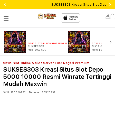
SUKSES303 Kreasi Situs Slot Depo 50
Lo
in
SITUS SLOT ONLINE & SLOT SERVER LUAR NEGERI PREMIUM
SITUS SLOT ONLINE 
SUKSES303
SLOT GACOR
From $999 SGD
From $999 SGD
Situs Slot Online & Slot Server Luar Negeri Premium
SUKSES303 Kreasi Situs Slot Depo
5000 10000 Resmi Winrate Tertinggi
Mudah Maxwin
SKU:
180520232
Barcode:
180520232