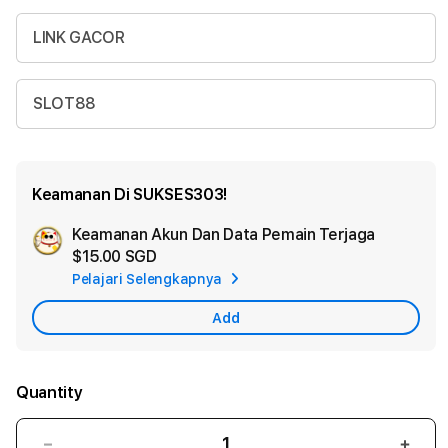
LINK GACOR
SLOT88
Keamanan Di SUKSES303!
Keamanan Akun Dan Data Pemain Terjaga
Ad
$15.00 SGD
App
Pelajari Selengkapnya
Car
Add
Quantity