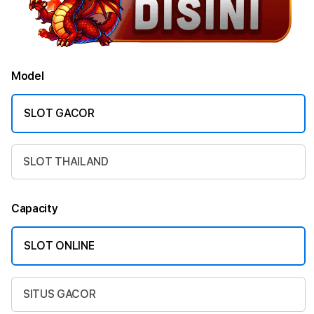
Model
SLOT GACOR
SLOT THAILAND
Capacity
SLOT ONLINE
SITUS GACOR