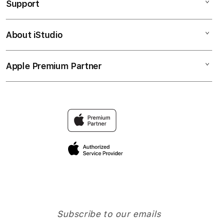
Support
AppleCare+
SLOT THAILAND
Corporate
SLOT ONLINE
About iStudio
My Account
SUKSES303
SITUS GACOR
Collection & Delivery
Elush Service Provider
LINK GACOR
Apple Premium Partner
About Us
Returns & Exchanges
Financing Options
SLOT88
Find an iStudio near you
Contact Us
Trade-in
SLOT
Why Shop at iStudio
FAQ
Travellerâ€™s Reservation
Elush Corporate Website
Privacy Policy
Site Terms of Use
Subscribe to our emails